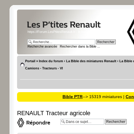
https://Forum.LesPtitesRenault.fr : le forum des miniatures Renault
Recherche avancée
|
Rechercher dans la Bible ...
Portail
»
Index du forum
‹
La Bible des miniatures Renault
‹
La Bible 
Camions - Tracteurs - VI
Bible PTR
--> 15319 miniatures |
Cons
RENAULT Tracteur agricole
Répondre