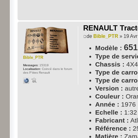
RENAULT Tracte
de
Bible_PTR
» 19 Avr
651
Modèle :
Type de servi
Bible_PTR
Chassis :
4X4
Messages:
15319
Localisation:
Coincé dans le forum
Type de carro
des P'tites Renault
Type de carro
Version :
autr
Couleur :
Ora
Année :
1976
Echelle :
1:32
Fabricant :
Atl
Référence :
2
Matière :
Zam