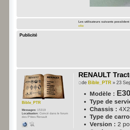
Les utilisateurs suivants possèdent
clio
Publicité
RENAULT Tracte
de
Bible_PTR
» 23 Sep
E30
Modèle :
Type de servi
Bible_PTR
Chassis :
4X2
Messages:
15319
Localisation:
Coincé dans le forum
Type de carro
des P'tites Renault
Version :
2 po