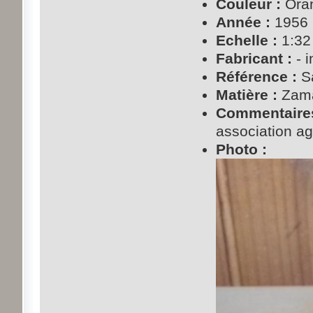
Couleur :
Ora
Année :
1956
Echelle :
1:32
Fabricant :
- i
Référence :
Sa
Matière :
Zam
Commentaires
association agr
Photo :