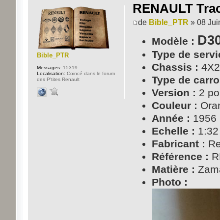
RENAULT Tract
de
Bible_PTR
» 08 Jui
D30
Modèle :
Type de servi
Bible_PTR
Chassis :
4X2
Messages:
15319
Localisation:
Coincé dans le forum
Type de carro
des P'tites Renault
Version :
2 po
Couleur :
Ora
Année :
1956
Echelle :
1:32
Fabricant :
Re
Référence :
R
Matière :
Zam
Photo :