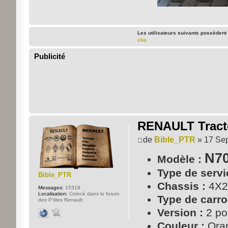
Les utilisateurs suivants possèdent
clio
Publicité
RENAULT Tracte
de
Bible_PTR
» 17 Sep
N70
Modèle :
Type de servi
Bible_PTR
Chassis :
4X2
Messages:
15319
Localisation:
Coincé dans le forum
Type de carro
des P'tites Renault
Version :
2 po
Couleur :
Ora