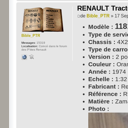
RENAULT Tracte
de
Bible_PTR
» 17 Sep
118
Modèle :
Type de servi
Bible_PTR
Chassis :
4X2
Messages:
15319
Localisation:
Coincé dans le forum
Type de carro
des P'tites Renault
Version :
2 po
Couleur :
Ora
Année :
1974
Echelle :
1:32
Fabricant :
Re
Référence :
R
Matière :
Zam
Photo :