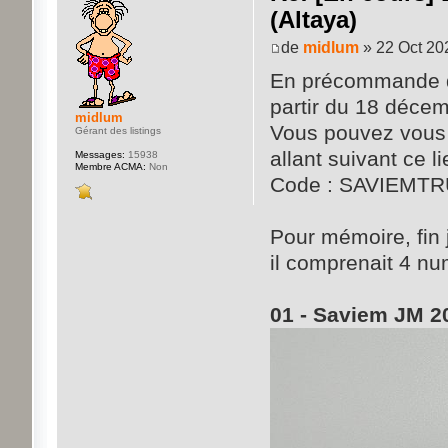
(Altaya)
de
midlum
» 22 Oct 20
En précommande dès
partir du 18 décem
midlum
Vous pouvez vous
Gérant des listings
allant suivant ce l
Messages:
15938
Membre ACMA:
Non
Code : SAVIEMT
Pour mémoire, fin j
il comprenait 4 n
01 - Saviem JM 20