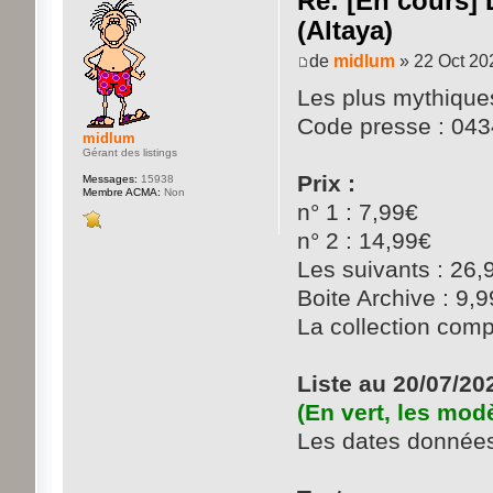
Re: [En cours] 
(Altaya)
de
midlum
» 22 Oct 20
Les plus mythique
Code presse : 04
midlum
Gérant des listings
Prix :
Messages:
15938
Membre ACMA:
Non
n° 1 : 7,99€
n° 2 : 14,99€
Les suivants : 26,
Boite Archive : 9,
La collection co
Liste au 20/07/20
(En vert, les mod
Les dates données 