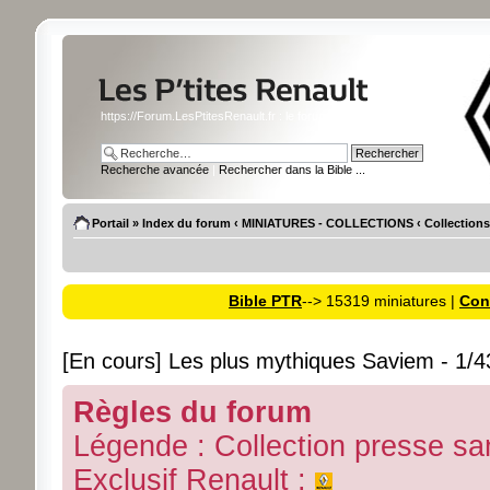
https://Forum.LesPtitesRenault.fr : le forum des miniatures Renault
Recherche avancée
|
Rechercher dans la Bible ...
Portail
»
Index du forum
‹
MINIATURES - COLLECTIONS
‹
Collections
Bible PTR
--> 15319 miniatures |
Cons
[En cours] Les plus mythiques Saviem - 1/43
Règles du forum
Légende : Collection presse sa
Exclusif Renault :