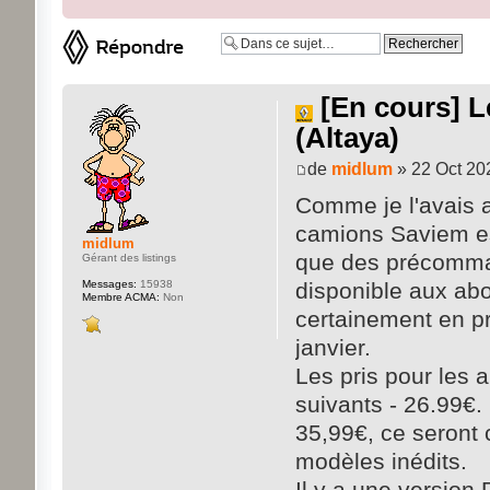
Répondre
[En cours] L
(Altaya)
de
midlum
» 22 Oct 20
Comme je l'avais a
camions Saviem est
midlum
que des précommand
Gérant des listings
Messages:
15938
disponible aux ab
Membre ACMA:
Non
certainement en pr
janvier.
Les pris pour les a
suivants - 26.99€.
35,99€, ce seront
modèles inédits.
Il y a une versio