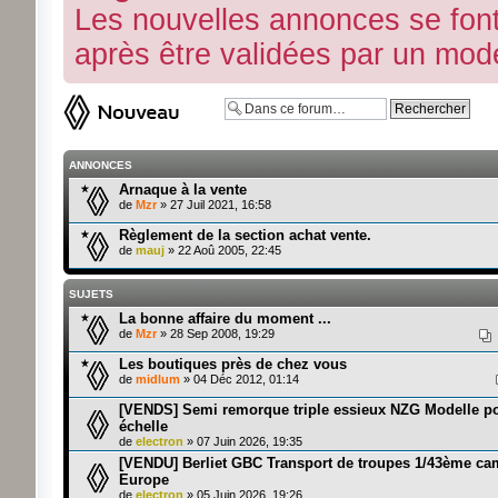
Les nouvelles annonces se font 
après être validées par un modé
Ecrire un nouveau sujet
ANNONCES
Arnaque à la vente
de
Mzr
» 27 Juil 2021, 16:58
Règlement de la section achat vente.
de
mauj
» 22 Aoû 2005, 22:45
SUJETS
La bonne affaire du moment ...
de
Mzr
» 28 Sep 2008, 19:29
Les boutiques près de chez vous
de
midlum
» 04 Déc 2012, 01:14
[VENDS] Semi remorque triple essieux NZG Modelle p
échelle
de
electron
» 07 Juin 2026, 19:35
[VENDU] Berliet GBC Transport de troupes 1/43ème ca
Europe
de
electron
» 05 Juin 2026, 19:26