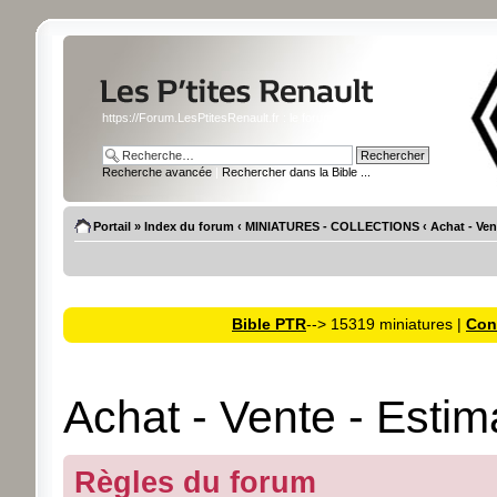
https://Forum.LesPtitesRenault.fr : le forum des miniatures Renault
Recherche avancée
|
Rechercher dans la Bible ...
Portail
»
Index du forum
‹
MINIATURES - COLLECTIONS
‹
Achat - Ven
Bible PTR
--> 15319 miniatures |
Cons
Achat - Vente - Estim
Règles du forum