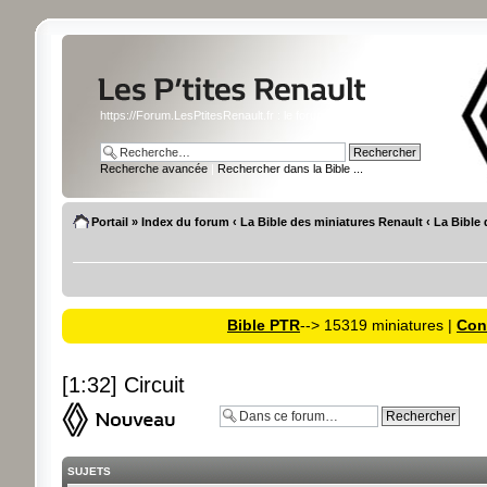
https://Forum.LesPtitesRenault.fr : le forum des miniatures Renault
Recherche avancée
|
Rechercher dans la Bible ...
Portail
»
Index du forum
‹
La Bible des miniatures Renault
‹
La Bible 
Bible PTR
--> 15319 miniatures |
Cons
[1:32] Circuit
Ecrire un nouveau sujet
SUJETS