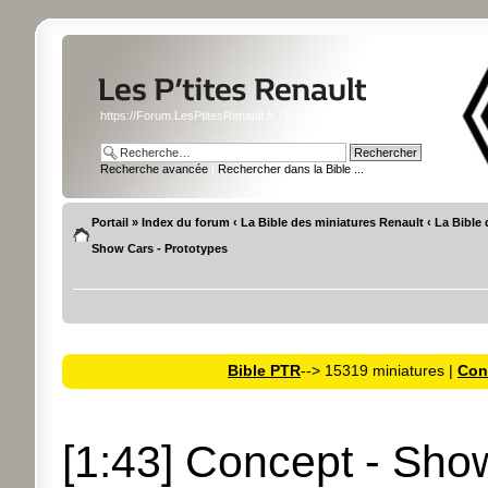
https://Forum.LesPtitesRenault.fr : le forum des miniatures Renault
Recherche avancée
|
Rechercher dans la Bible ...
Portail
»
Index du forum
‹
La Bible des miniatures Renault
‹
La Bible 
Show Cars - Prototypes
Bible PTR
--> 15319 miniatures |
Cons
[1:43] Concept - Sho