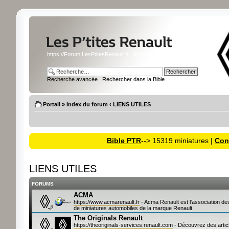
https://Forum.LesPtitesRenault.fr : le forum des miniatures Renault
Recherche avancée
|
Rechercher dans la Bible ...
Portail
»
Index du forum
‹
LIENS UTILES
Bible PTR
--> 15319 miniatures |
Cons
LIENS UTILES
FORUMS
ACMA
https://www.acmarenault.fr
- Acma Renault est l'association de
de miniatures automobiles de la marque Renault.
The Originals Renault
https://theoriginals-services.renault.com
- Découvrez des artic