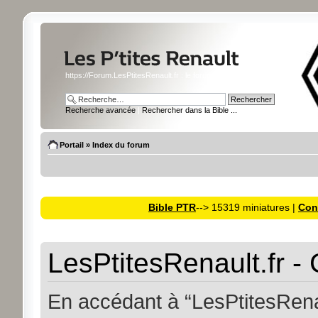
https://Forum.LesPtitesRenault.fr : le forum des miniatures Renault
Recherche avancée
|
Rechercher dans la Bible ...
Portail
»
Index du forum
Bible PTR
--> 15319 miniatures |
Cons
LesPtitesRenault.fr - 
En accédant à “LesPtitesRenaul