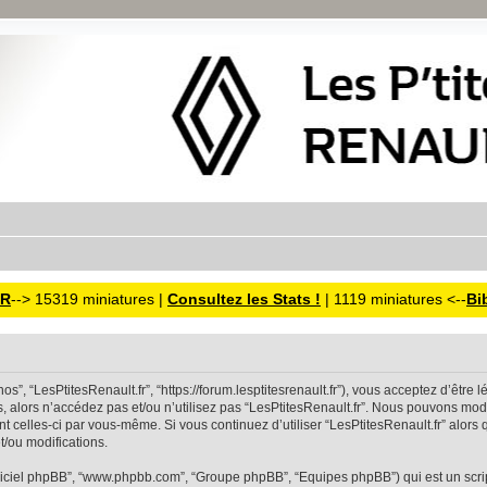
TR
--> 15319 miniatures |
Consultez les Stats !
| 1119 miniatures <--
Bi
“nos”, “LesPtitesRenault.fr”, “https://forum.lesptitesrenault.fr”), vous acceptez d’êt
, alors n’accédez pas et/ou n’utilisez pas “LesPtitesRenault.fr”. Nous pouvons modi
ent celles-ci par vous-même. Si vous continuez d’utiliser “LesPtitesRenault.fr” alor
/ou modifications.
“logiciel phpBB”, “www.phpbb.com”, “Groupe phpBB”, “Equipes phpBB”) qui est un script