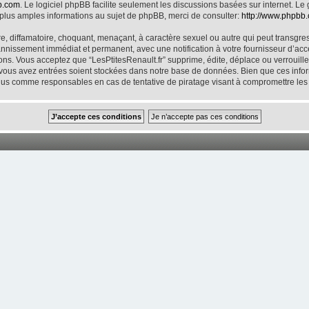
b.com
. Le logiciel phpBB facilite seulement les discussions basées sur internet.
lus amples informations au sujet de phpBB, merci de consulter:
http://www.phpbb
, diffamatoire, choquant, menaçant, à caractère sexuel ou autre qui peut transgresse
annissement immédiat et permanent, avec une notification à votre fournisseur d’accè
ns. Vous acceptez que “LesPtitesRenault.fr” supprime, édite, déplace ou verrouille
e vous avez entrées soient stockées dans notre base de données. Bien que ces inform
enus comme responsables en cas de tentative de piratage visant à compromettre le