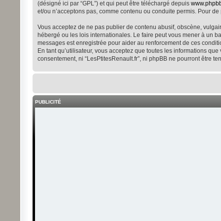
(désigné ici par “GPL”) et qui peut être téléchargé depuis
www.phpb
et/ou n’acceptons pas, comme contenu ou conduite permis. Pour de p
Vous acceptez de ne pas publier de contenu abusif, obscène, vulgaire
hébergé ou les lois internationales. Le faire peut vous mener à un b
messages est enregistrée pour aider au renforcement de ces conditio
En tant qu’utilisateur, vous acceptez que toutes les informations qu
consentement, ni “LesPtitesRenault.fr”, ni phpBB ne pourront être t
PUBLICITÉ