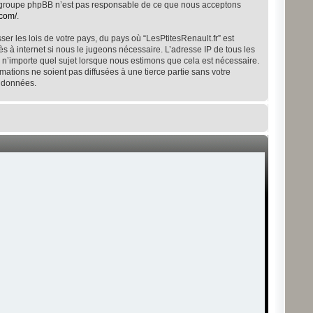
 Le groupe phpBB n’est pas responsable de ce que nous acceptons
.com/
.
r les lois de votre pays, du pays où “LesPtitesRenault.fr” est
s à internet si nous le jugeons nécessaire. L’adresse IP de tous les
 n’importe quel sujet lorsque nous estimons que cela est nécessaire.
ations ne soient pas diffusées à une tierce partie sans votre
s données.