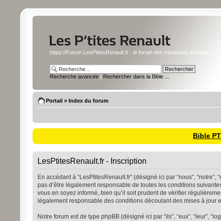
https://Forum.LesPtitesRenault.fr : le forum des miniatures Renault
Recherche avancée
|
Rechercher dans la Bible ...
Portail
»
Index du forum
Bible P
LesPtitesRenault.fr - Inscription
En accédant à “LesPtitesRenault.fr” (désigné ici par “nous”, “notre”, 
pas d’être légalement responsable de toutes les conditions suivantes
vous en soyez informé, bien qu’il soit prudent de vérifier régulièrem
légalement responsable des conditions découlant des mises à jour et
Notre forum est de type phpBB (désigné ici par “ils”, “eux”, “leur”, 