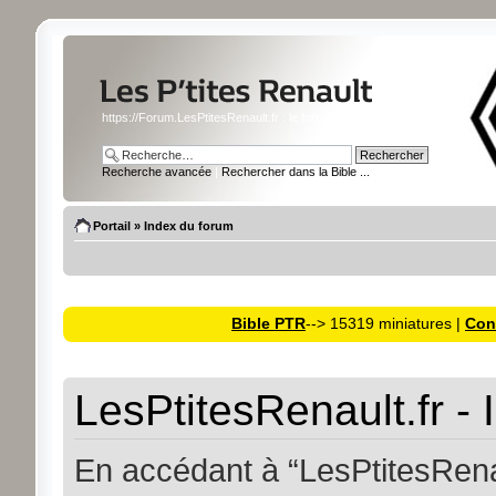
https://Forum.LesPtitesRenault.fr : le forum des miniatures Renault
Recherche avancée
|
Rechercher dans la Bible ...
Portail
»
Index du forum
Bible PTR
--> 15319 miniatures |
Cons
LesPtitesRenault.fr - 
En accédant à “LesPtitesRenaul