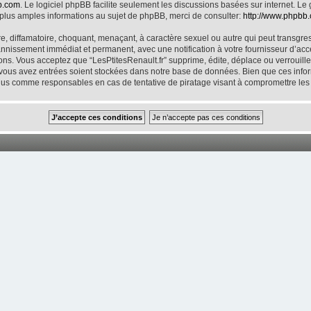
b.com
. Le logiciel phpBB facilite seulement les discussions basées sur internet.
lus amples informations au sujet de phpBB, merci de consulter:
http://www.phpbb
, diffamatoire, choquant, menaçant, à caractère sexuel ou autre qui peut transgresse
annissement immédiat et permanent, avec une notification à votre fournisseur d’accè
ns. Vous acceptez que “LesPtitesRenault.fr” supprime, édite, déplace ou verrouille
e vous avez entrées soient stockées dans notre base de données. Bien que ces inform
enus comme responsables en cas de tentative de piratage visant à compromettre le