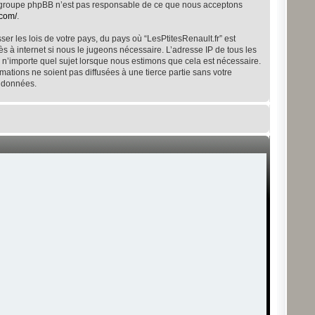
 Le groupe phpBB n’est pas responsable de ce que nous acceptons
.com/
.
r les lois de votre pays, du pays où “LesPtitesRenault.fr” est
s à internet si nous le jugeons nécessaire. L’adresse IP de tous les
 n’importe quel sujet lorsque nous estimons que cela est nécessaire.
ations ne soient pas diffusées à une tierce partie sans votre
s données.