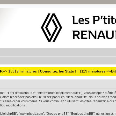
TR
--> 15319 miniatures |
Consultez les Stats !
| 1119 miniatures <--
Bi
“nos”, “LesPtitesRenault.fr”, “https://forum.lesptitesrenault.fr”), vous acceptez d’êt
, alors n’accédez pas et/ou n’utilisez pas “LesPtitesRenault.fr”. Nous pouvons modi
ent celles-ci par vous-même. Si vous continuez d’utiliser “LesPtitesRenault.fr” alor
/ou modifications.
“logiciel phpBB”, “www.phpbb.com”, “Groupe phpBB”, “Equipes phpBB”) qui est un script