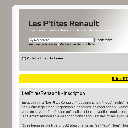
https://Forum.LesPtitesRenault.fr : le forum des miniatures Renault
Recherche avancée
|
Rechercher dans la Bible ...
Portail
»
Index du forum
Bible P
LesPtitesRenault.fr - Inscription
En accédant à “LesPtitesRenault.fr” (désigné ici par “nous”, “notre”, 
pas d’être légalement responsable de toutes les conditions suivantes
vous en soyez informé, bien qu’il soit prudent de vérifier régulièrem
légalement responsable des conditions découlant des mises à jour et
Notre forum est de type phpBB (désigné ici par “ils”, “eux”, “leur”, 