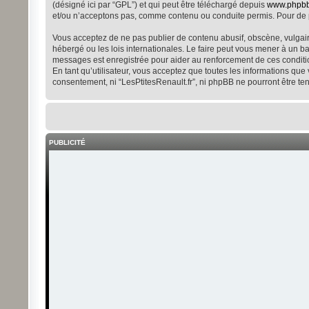
(désigné ici par “GPL”) et qui peut être téléchargé depuis
www.phpb
et/ou n’acceptons pas, comme contenu ou conduite permis. Pour de p
Vous acceptez de ne pas publier de contenu abusif, obscène, vulgaire
hébergé ou les lois internationales. Le faire peut vous mener à un b
messages est enregistrée pour aider au renforcement de ces conditio
En tant qu’utilisateur, vous acceptez que toutes les informations qu
consentement, ni “LesPtitesRenault.fr”, ni phpBB ne pourront être t
PUBLICITÉ