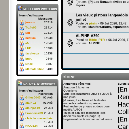
Forums:
[P] Les Renault civiles et ut
légers
MEILLEURS POSTEURS
Les vieux pistons langeadois 
Nom d’utilisateur
Messages
juillet
jercam
26719
Posté de
pinin
» 09 Juil 2026, 12:42
Forums:
Manifestations, exposition
Trafic95
21414
Mzr
19314
ALPINE A390
midlum
15938
Posté de
Bible_PTR
» 06 Juil 2026, 1
Forums:
ALPINE
a5
12349
LHF
10788
facelvega
10258
bubu
9846
Brice
8887
ultimate titine
8409
RÉCENT
Annonces récentes
Sujets 
NOUVEAUX MEMBRES
Arnaque à la vente
[En 
Questions
Nom d’utilisateur
Liste des miniatures OttO de 2009 à
Inscription
Rena
nos jours
Gilles0045
02 Aoû
[A suivre] Les News et Tests des
Hac
alain 11
01 Aoû
nouvelles collections presse.
Recherche de photos et docs pour
alainjac19
26 Juil
modifs AUTOS
Coll
Trucs et astuces (sommaire des
Francois789
20 Juil
différents sujets en page 1)
[En
chris le marseillais
Règlement de la section achat vente.
19 Juil
Car 
RICO124
17 Juil