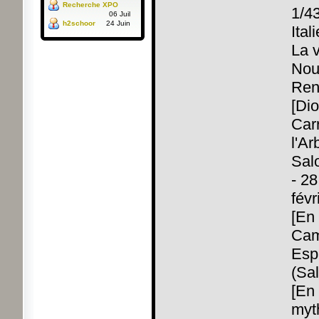
Recherche XPO
1/43
06 Juil
h2schoor
24 Juin
Itali
La v
Nou
Ren
[Di
Car
l'Ar
Sal
- 28
févr
[En 
Cam
Esp
(Sa
[En 
myt