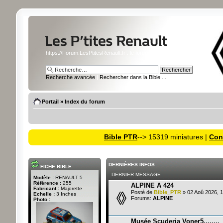
https://Forum.LesPtitesRenault.fr : le forum des miniatures Renault
Recherche avancée
|
Rechercher dans la Bible ...
Portail
»
Index du forum
Bible PTR
--> 15319 miniatures |
Cons
DERNIÈRES INFOS
FICHE BIBLE
DERNIER MESSAGE
Modèle :
RENAULT 5
Référence :
255
ALPINE A 424
Fabricant :
Majorette
Posté de
Bible_PTR
» 02 Aoû 2026, 1
Echelle :
3 Inches
Forums:
ALPINE
Photo :
Musée Scuderia Voner5........