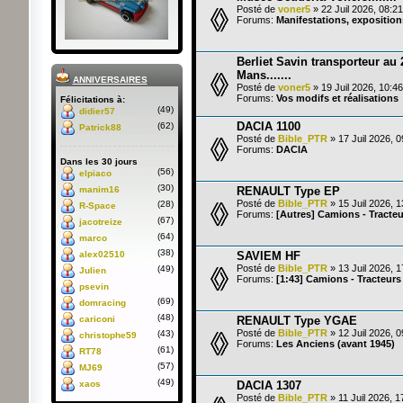
Posté de
voner5
» 22 Juil 2026, 08:21
Forums:
Manifestations, exposition
Berliet Savin transporteur au
Mans.......
ANNIVERSAIRES
Posté de
voner5
» 19 Juil 2026, 10:46
Forums:
Vos modifs et réalisations
Félicitations à:
(49)
didier57
DACIA 1100
(62)
Patrick88
Posté de
Bible_PTR
» 17 Juil 2026, 0
Forums:
DACIA
Dans les 30 jours
(56)
elpiaco
(30)
RENAULT Type EP
manim16
Posté de
Bible_PTR
» 15 Juil 2026, 1
(28)
R-Space
Forums:
[Autres] Camions - Tracteur
(67)
jacotreize
(64)
marco
(38)
SAVIEM HF
alex02510
Posté de
Bible_PTR
» 13 Juil 2026, 1
(49)
Julien
Forums:
[1:43] Camions - Tracteurs 
psevin
(69)
domracing
(48)
RENAULT Type YGAE
cariconi
Posté de
Bible_PTR
» 12 Juil 2026, 0
(43)
christophe59
Forums:
Les Anciens (avant 1945)
(61)
RT78
(57)
MJ69
(49)
DACIA 1307
xaos
Posté de
Bible_PTR
» 11 Juil 2026, 1