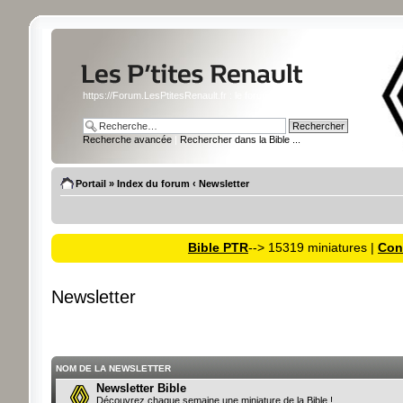
https://Forum.LesPtitesRenault.fr : le forum des miniatures Renault
Recherche avancée
|
Rechercher dans la Bible ...
Portail
»
Index du forum
‹
Newsletter
Bible PTR
--> 15319 miniatures |
Cons
Newsletter
NOM DE LA NEWSLETTER
Newsletter Bible
Découvrez chaque semaine une miniature de la Bible !