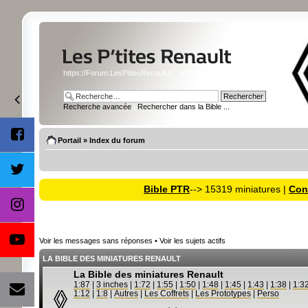
https://Forum.LesPtitesRenault.fr : le forum des miniatures Renault
Recherche avancée
|
Rechercher dans la Bible ...
Portail
»
Index du forum
Bible PTR
--> 15319 miniatures |
Cons
Voir les messages sans réponses
•
Voir les sujets actifs
LA BIBLE DES MINIATURES RENAULT
La Bible des miniatures Renault
1:87
|
3 inches
|
1:72
|
1:55
|
1:50
|
1:48
|
1:45
|
1:43
|
1:38
|
1:3
1:12
|
1:8
|
Autres
|
Les Coffrets
|
Les Prototypes
|
Perso