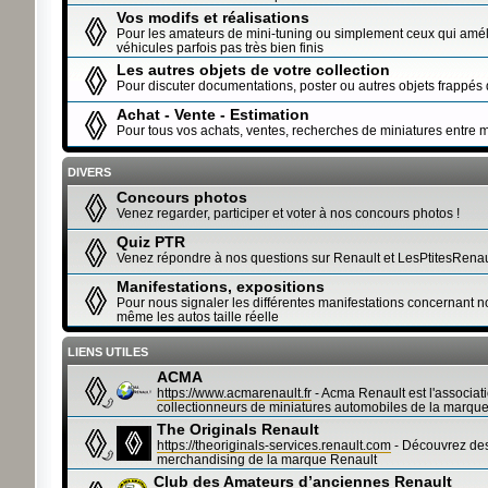
Vos modifs et réalisations
Pour les amateurs de mini-tuning ou simplement ceux qui améli
véhicules parfois pas très bien finis
Les autres objets de votre collection
Pour discuter documentations, poster ou autres objets frappés
Achat - Vente - Estimation
Pour tous vos achats, ventes, recherches de miniatures entre
DIVERS
Concours photos
Venez regarder, participer et voter à nos concours photos !
Quiz PTR
Venez répondre à nos questions sur Renault et LesPtitesRenau
Manifestations, expositions
Pour nous signaler les différentes manifestations concernant n
même les autos taille réelle
LIENS UTILES
ACMA
https://www.acmarenault.fr
- Acma Renault est l'associat
collectionneurs de miniatures automobiles de la marque
The Originals Renault
https://theoriginals-services.renault.com
- Découvrez des 
merchandising de la marque Renault
Club des Amateurs d’anciennes Renault