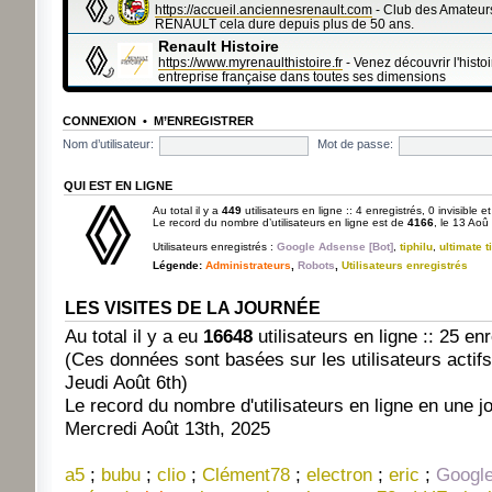
https://accueil.anciennesrenault.com
- Club des Amateur
RENAULT cela dure depuis plus de 50 ans.
Renault Histoire
https://www.myrenaulthistoire.fr
- Venez découvrir l'histo
entreprise française dans toutes ses dimensions
CONNEXION
•
M’ENREGISTRER
Nom d’utilisateur:
Mot de passe:
QUI EST EN LIGNE
Au total il y a
449
utilisateurs en ligne :: 4 enregistrés, 0 invisible 
Le record du nombre d’utilisateurs en ligne est de
4166
, le 13 Aoû
Utilisateurs enregistrés :
Google Adsense [Bot]
,
tiphilu
,
ultimate ti
Légende:
Administrateurs
,
Robots
,
Utilisateurs enregistrés
LES VISITES DE LA JOURNÉE
Au total il y a eu
16648
utilisateurs en ligne :: 25 en
(Ces données sont basées sur les utilisateurs actifs
Jeudi Août 6th)
Le record du nombre d'utilisateurs en ligne en une j
Mercredi Août 13th, 2025
a5
;
bubu
;
clio
;
Clément78
;
electron
;
eric
;
Google