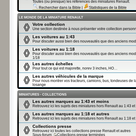
Toutes (ou presque) les références des miniatures Renault.
Rechercher dans la Bible
|
Statistiques de la Bible
LE MONDE DE LA MINIATURE RENAULT
Votre collection
Une section destinée à nous présenter votre collection personn
Les voitures au 1:43
Pour discuter aussi bien des nouveautés que des anciens mod
Les voitures au 1:18
Pour discuter aussi bien des nouveautés que des anciens modè
1/18
Les autres échelles
Pour tout ce qui est majorette, norev 3 inches, HO…
Les autres véhicules de la marque
Pour nous montrer vos tracteurs, camions, bus, tondeuses de 
losange
MINIATURES - COLLECTIONS
Les autres marques au 1:43 et moins
Retrouvez ici les sujets des miniatures hors Renault au 1:43 et
Les autres marques au 1:18 et autres
Retrouvez ici les sujets des miniatures hors Renault au 1:18 et
Collections presse
Retrouvez ici toutes les collections presse Renault et autres
Sous-forum:
Collections presse terminées