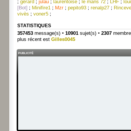
;
gérard
;
julau
;
laurentoise
;
le mans 72
;
LHF
;
lou
[Bot]
;
Minifire1
;
Mzr
;
pepito93
;
renalp27
;
Rinceve
vivès
;
voner5
;
STATISTIQUES
357453
message(s) •
10901
sujet(s) •
2307
membre(s)
plus récent est
Gilles0045
PUBLICITÉ